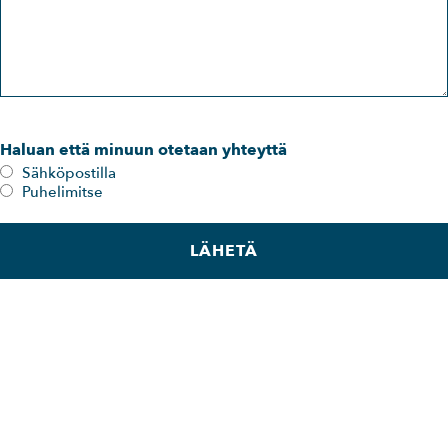
Haluan että minuun otetaan yhteyttä
Sähköpostilla
Puhelimitse