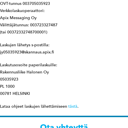
OVT-tunnus 003705035923
Verkkolaskuoperaattori:
Apix Messaging Oy
Välittäjätunnus: 003723327487
(tai 00372332748700001)
Laskujen lähetys s-postilla:
jy05035923@skannaus.apix.fi
Laskutusosoite paperilaskuille:
Rakennusliike Halonen Oy
05035923
PL 1000
00781 HELSINKI
Lataa ohjeet laskujen lähettämiseen
tästä
.
Ota yhteyttä