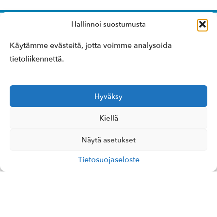
Hallinnoi suostumusta
Käytämme evästeitä, jotta voimme analysoida
tietoliikennettä.
Hyväksy
Rakennusliike Halonen Oy
Kauppakatu 31 L1, 87100 Kajaani
Kiellä
Puhelin
08 666 0466
toimisto@rkl-halonen.fi
Y-tunnus: 0503592-3
Näytä asetukset
Tietosuojaseloste
Tietosuojaseloste