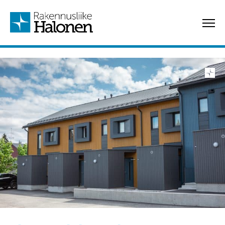
Hyppää
sisältöön
Rakennusliike Halonen Oy